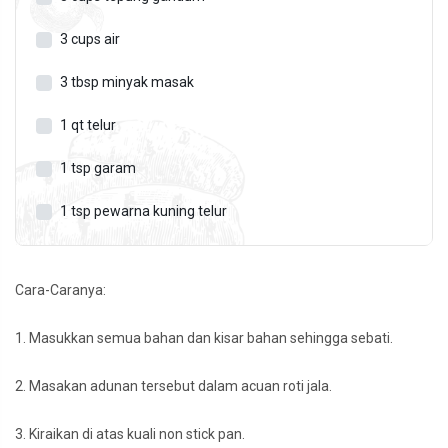
3
cups
air
3
tbsp
minyak masak
1
qt
telur
1
tsp
garam
1
tsp
pewarna kuning telur
Cara-Caranya:
1. Masukkan semua bahan dan kisar bahan sehingga sebati.
2. Masakan adunan tersebut dalam acuan roti jala.
3. Kiraikan di atas kuali non stick pan.