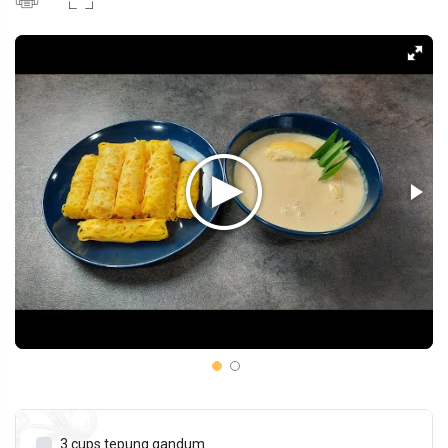
3
cups
tepung gandum